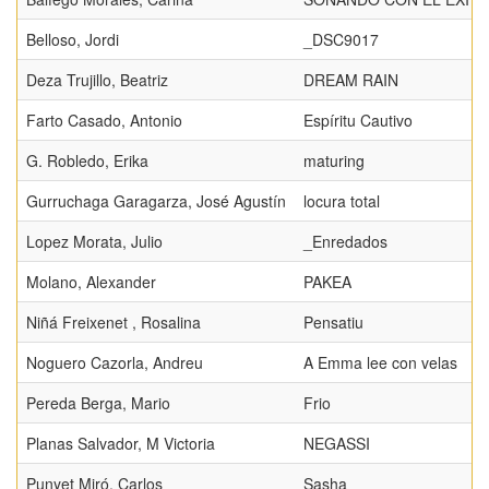
Belloso, Jordi
_DSC9017
Deza Trujillo, Beatriz
DREAM RAIN
Farto Casado, Antonio
Espíritu Cautivo
G. Robledo, Erika
maturing
Gurruchaga Garagarza, José Agustín
locura total
Lopez Morata, Julio
_Enredados
Molano, Alexander
PAKEA
Niñá Freixenet , Rosalina
Pensatiu
Noguero Cazorla, Andreu
A Emma lee con velas
Pereda Berga, Mario
Frio
Planas Salvador, M Victoria
NEGASSI
Punyet Miró, Carlos
Sasha