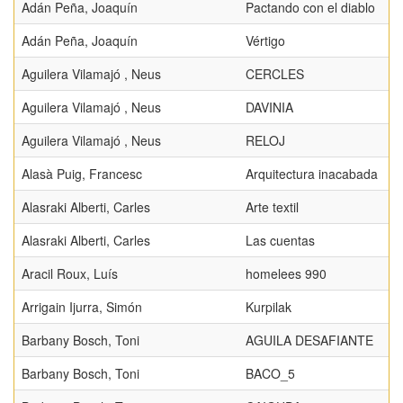
Adán Peña, Joaquín
Pactando con el diablo
Adán Peña, Joaquín
Vértigo
Aguilera Vilamajó , Neus
CERCLES
Aguilera Vilamajó , Neus
DAVINIA
Aguilera Vilamajó , Neus
RELOJ
Alasà Puig, Francesc
Arquitectura inacabada
Alasraki Alberti, Carles
Arte textil
Alasraki Alberti, Carles
Las cuentas
Aracil Roux, Luís
homelees 990
Arrigain Ijurra, Simón
Kurpilak
Barbany Bosch, Toni
AGUILA DESAFIANTE
Barbany Bosch, Toni
BACO_5