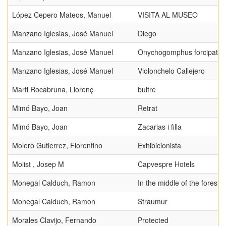
López Cepero Mateos, Manuel
VISITA AL MUSEO
Manzano Iglesias, José Manuel
Diego
Manzano Iglesias, José Manuel
Onychogomphus forcipatus
Manzano Iglesias, José Manuel
Violonchelo Callejero
Marti Rocabruna, Llorenç
buitre
Mimó Bayo, Joan
Retrat
Mimó Bayo, Joan
Zacarias i filla
Molero Gutierrez, Florentino
Exhibicionista
Molist , Josep M
Capvespre Hotels
Monegal Calduch, Ramon
In the middle of the forest
Monegal Calduch, Ramon
Straumur
Morales Clavijo, Fernando
Protected