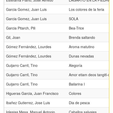
Estefanía Flaño, José Alfredo
LAGARTO EN LA PIEDRA
Garcia Gomez, Juan Luis
Los colores de la feria
Garcia Gomez, Juan Luis
SOLA
Garcia Pitarch, Pili
Bea-Trice
Gil, Joan
Brenda saltando
Gómez Fernández, Lourdes
Aroma matutino
Gómez Fernández, Lourdes
Dunas nevadas
Guijarro Carril, Tino
Alegoría
Guijarro Carril, Tino
Amor etiam deos tangitl-che
Guijarro Carril, Tino
Bailarina I
Higueras Garcia, Juan Francisco
Colores
Ibañez Gutierrez, Jose Luis
Dia de pesca
Iglesias Mesa, Manuel Antonio
Caballos salvajes