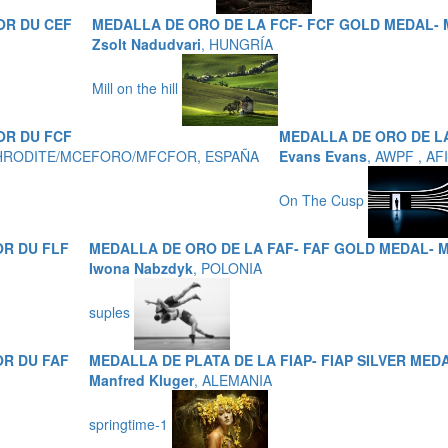
OR DU CEF
MEDALLA DE ORO DE LA FCF- FCF GOLD MEDAL- 
Zsolt Nadudvari
, HUNGRÍA
Mill on the hill
OR DU FCF
MEDALLA DE ORO DE LA
2,APHRODITE/MCEFORO/MFCFOR, ESPAÑA
Evans Evans
, AWPF , AF
On The Cusp
OR DU FLF
MEDALLA DE ORO DE LA FAF- FAF GOLD MEDAL- M
Iwona Nabzdyk
, POLONIA
suples
OR DU FAF
MEDALLA DE PLATA DE LA FIAP- FIAP SILVER MED
Manfred Kluger
, ALEMANIA
springtime-1