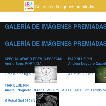
Galería de imágenes premiadas
GALERÍA DE IMÁGENES PREMIADAS
GALERÍA DE IMÁGENES PREMIADAS
SPECIAL AWARD-PREMIO ESPECIAL
FIAP BLUE PIN
Andre Boto
, PORTUGAL
Andreu Noguero Cazor
Time is running out
A Retrat Suri 011
FIAP BLUE PIN
Andreu Noguero Cazorla
, MFCF/d, Savi FCF,MCEF/d3, Premio Na
B Retrat Suri 082BN