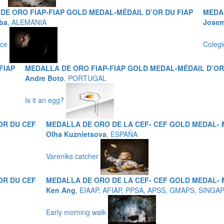
DE ORO FIAP-FIAP GOLD MEDAL-MÉDAIL D’OR DU FIAP
MEDAL
ba
, ALEMANIA
Josem
ace
Colegi
FIAP
MEDALLA DE ORO FIAP-FIAP GOLD MEDAL-MÉDAIL D’OR
Andre Boto
, PORTUGAL
Is it an egg?
OR DU CEF
MEDALLA DE ORO DE LA CEF- CEF GOLD MEDAL- 
Olha Kuznietsova
, ESPAÑA
Vareniks catcher
OR DU CEF
MEDALLA DE ORO DE LA CEF- CEF GOLD MEDAL- 
Ken Ang
, EIAAP, AFIAP, PPSA, APSS, GMAPS, SINGA
Early morning walk