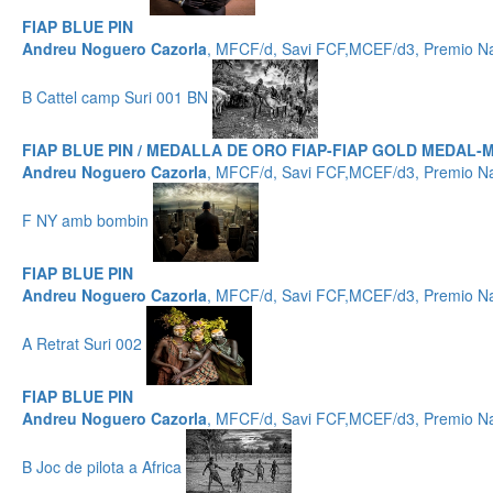
FIAP BLUE PIN
Andreu Noguero Cazorla
, MFCF/d, Savi FCF,MCEF/d3, Premio Na
B Cattel camp Suri 001 BN
FIAP BLUE PIN / MEDALLA DE ORO FIAP-FIAP GOLD MEDAL-M
Andreu Noguero Cazorla
, MFCF/d, Savi FCF,MCEF/d3, Premio Na
F NY amb bombin
FIAP BLUE PIN
Andreu Noguero Cazorla
, MFCF/d, Savi FCF,MCEF/d3, Premio Na
A Retrat Suri 002
FIAP BLUE PIN
Andreu Noguero Cazorla
, MFCF/d, Savi FCF,MCEF/d3, Premio Na
B Joc de pilota a Africa