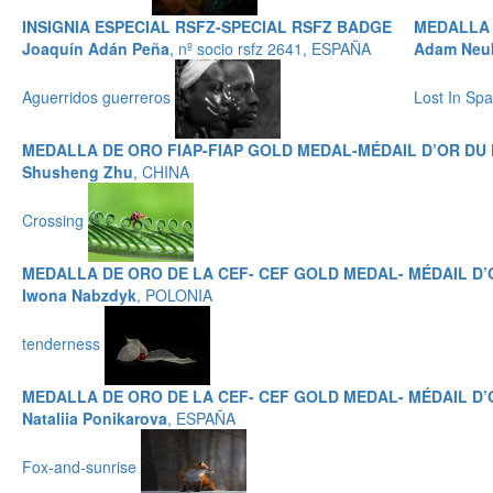
INSIGNIA ESPECIAL RSFZ-SPECIAL RSFZ BADGE
MEDALLA 
Joaquín Adán Peña
, nº socio rsfz 2641, ESPAÑA
Adam Neu
Aguerridos guerreros
Lost In Sp
MEDALLA DE ORO FIAP-FIAP GOLD MEDAL-MÉDAIL D’OR DU 
Shusheng Zhu
, CHINA
Crossing
MEDALLA DE ORO DE LA CEF- CEF GOLD MEDAL- MÉDAIL D’
Iwona Nabzdyk
, POLONIA
tenderness
MEDALLA DE ORO DE LA CEF- CEF GOLD MEDAL- MÉDAIL D’
Nataliia Ponikarova
, ESPAÑA
Fox-and-sunrise