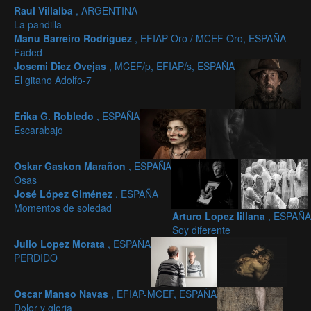
Raul Villalba
, ARGENTINA
La pandilla
Manu Barreiro Rodriguez
, EFIAP Oro / MCEF Oro, ESPAÑA
Faded
Josemi Diez Ovejas
, MCEF/p, EFIAP/s, ESPAÑA
El gitano Adolfo-7
Erika G. Robledo
, ESPAÑA
Escarabajo
Oskar Gaskon Marañon
, ESPAÑA
Osas
José López Giménez
, ESPAÑA
Momentos de soledad
Arturo Lopez Iillana
, ESPAÑA
Soy diferente
Julio Lopez Morata
, ESPAÑA
PERDIDO
Oscar Manso Navas
, EFIAP-MCEF, ESPAÑA
Dolor y gloria