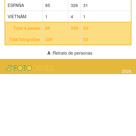
ESPAÑA
85
326
31
VIETNÁM
1
4
1
Total 4 paises
88
338
33
Total fotografías
338
33
A
:Retrato de personas
2026