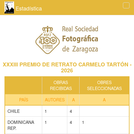
Estadística
Tog
navi
XXXIII PREMIO DE RETRATO CARMELO TARTÓN -
2026
OBRAS
OBRES
RECIBIDAS
SELECCIONADAS
PAÍS
AUTORES
A
A
CHILE
1
4
DOMINICANA
1
4
1
REP.