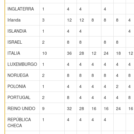
INGLATERRA
1
4
4
4
Irlanda
3
12
12
8
8
8
4
ISLANDIA
1
4
4
4
ISRAEL
2
8
8
8
8
ITALIA
10
36
28
12
24
18
12
LUXEMBURGO
1
4
4
4
4
4
4
NORUEGA
2
8
8
8
8
4
8
POLONIA
1
4
4
4
4
2
4
PORTUGAL
2
8
4
4
4
4
8
REINO UNIDO
9
32
28
16
16
24
16
REPÚBLICA
1
4
4
4
4
CHECA