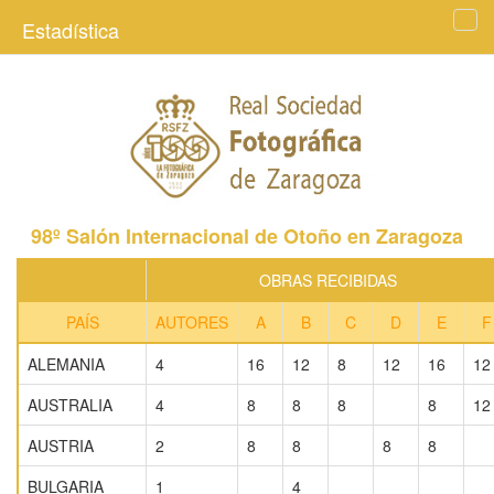
Estadística
Tog
navi
98º Salón Internacional de Otoño en Zaragoza
OBRAS RECIBIDAS
PAÍS
AUTORES
A
B
C
D
E
F
ALEMANIA
4
16
12
8
12
16
12
AUSTRALIA
4
8
8
8
8
12
AUSTRIA
2
8
8
8
8
BULGARIA
1
4