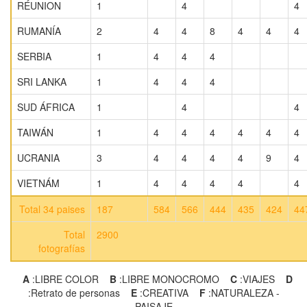
RÉUNION
1
4
4
RUMANÍA
2
4
4
8
4
4
4
SERBIA
1
4
4
4
SRI LANKA
1
4
4
4
SUD ÁFRICA
1
4
4
TAIWÁN
1
4
4
4
4
4
4
UCRANIA
3
4
4
4
4
9
4
VIETNÁM
1
4
4
4
4
4
Total 34 paises
187
584
566
444
435
424
44
Total
2900
fotografías
A
:LIBRE COLOR
B
:LIBRE MONOCROMO
C
:VIAJES
D
:Retrato de personas
E
:CREATIVA
F
:NATURALEZA -
PAISAJE